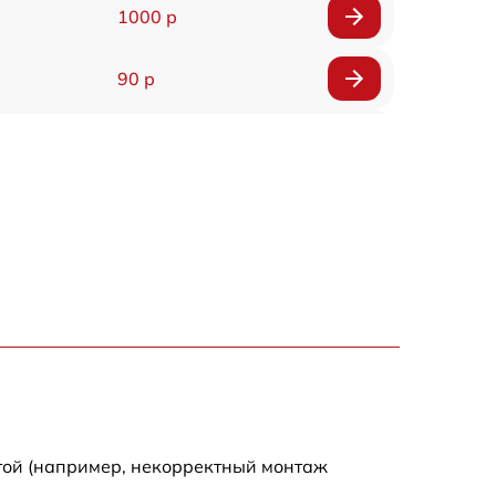
1000 р
90 р
150 р
той (например, некорректный монтаж