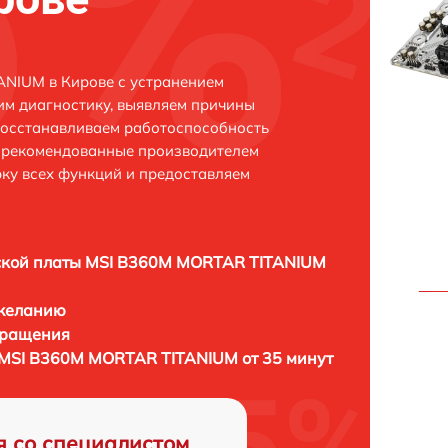
NIUM в Кирове с устранением
м диагностику, выявляем причины
восстанавливаем работоспособность
и рекомендованные производителем
рку всех функций и предоставляем
ской платы MSI B360M MORTAR TITANIUM
 желанию
бращения
MSI B360M MORTAR TITANIUM от 35 минут
я со специалистом