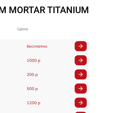
0M MORTAR TITANIUM
Цена
бесплатно
1000 р
200 р
500 р
1200 р