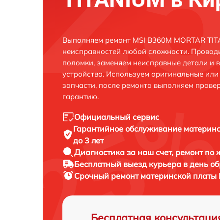
Выполняем ремонт MSI B360M MORTAR TITA
неисправностей любой сложности. Проводи
поломки, заменяем неисправные детали и 
устройства. Используем оригинальные ил
запчасти, после ремонта выполняем прове
гарантию.
Официальный сервис
Гарантийное обслуживание
материн
до 3 лет
Диагностика за наш счет,
ремонт по
Бесплатный выезд курьера
в день о
Срочный ремонт
материнской платы 
Бесплатная консультаци