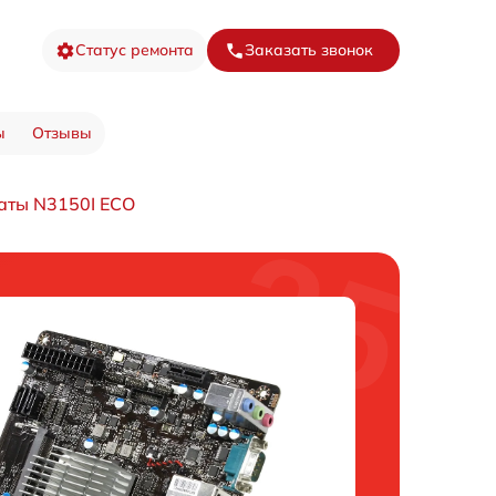
Статус ремонта
Заказать звонок
ы
Отзывы
аты N3150I ECO