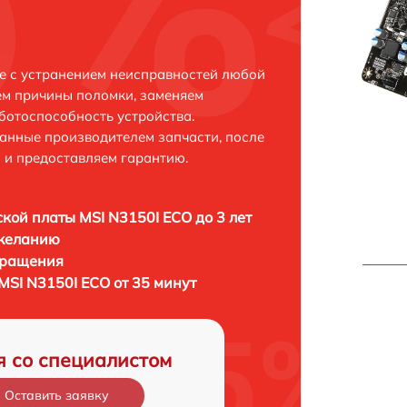
е с устранением неисправностей любой
ем причины поломки, заменяем
ботоспособность устройства.
анные производителем запчасти, после
 и предоставляем гарантию.
кой платы MSI N3150I ECO до 3 лет
 желанию
бращения
MSI N3150I ECO от 35 минут
я со специалистом
Оставить заявку