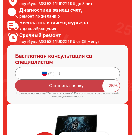
ноутбука MSI 63 11UD221RU до 3 лет
Диагностика за наш счет,
ремонт по желанию
Бесплатный выезд курьера
в день обращения
Срочный ремонт
ноутбука MSI 63 11UD221RU от 35 минут
Бесплатная консультация со
специалистом
Оставить заявку
Нажимая на кнопку "Оставить заявку" Вы соглашаетесь c
политикой
конфиденциальности