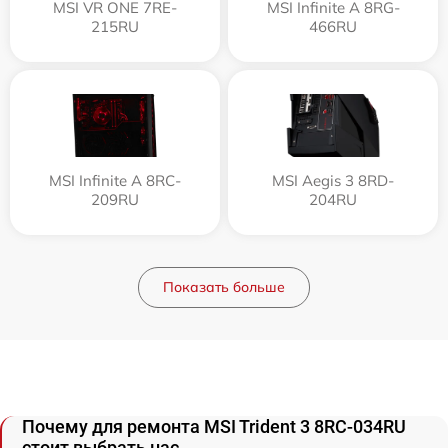
MSI VR ONE 7RE-
MSI Infinite A 8RG-
215RU
466RU
MSI Infinite A 8RC-
MSI Aegis 3 8RD-
209RU
204RU
Показать больше
Почему для ремонта MSI Trident 3 8RC-034RU
стоит выбрать нас