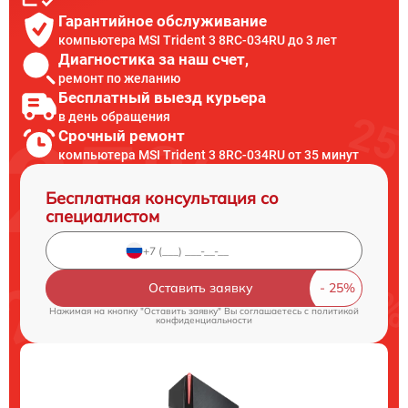
Гарантийное обслуживание
компьютера MSI Trident 3 8RC-034RU до 3 лет
Диагностика за наш счет,
ремонт по желанию
Бесплатный выезд курьера
в день обращения
Срочный ремонт
компьютера MSI Trident 3 8RC-034RU от 35 минут
Бесплатная консультация со
специалистом
Оставить заявку
Нажимая на кнопку "Оставить заявку" Вы соглашаетесь c
политикой
конфиденциальности